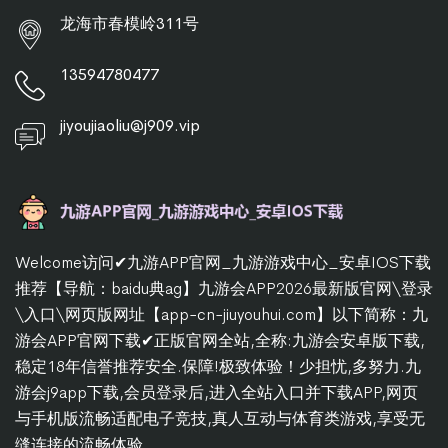
龙海市春模岭311号
13594780477
jiyoujiaoliu@j909.vip
Welcome访问✔九游APP官网_九游游戏中心_安卓IOS下载
推荐【导航：baidu典ag】九游会APP2026最新版官网\登录
\入口\网页版网址【app-cn-jiuyouhui.com】以下简称：九
游会APP官网下载✔正版官网全站,全称:九游会安卓版下载,
稳定18年信誉推荐安全.保障!极致体验！少担忧,多努力.九
游会j9app下载,会员登录后,进入全站入口并下载APP,网页
与手机版流畅适配电子竞技,真人互动与体育类游戏,享受无
缝连接的流畅体验。