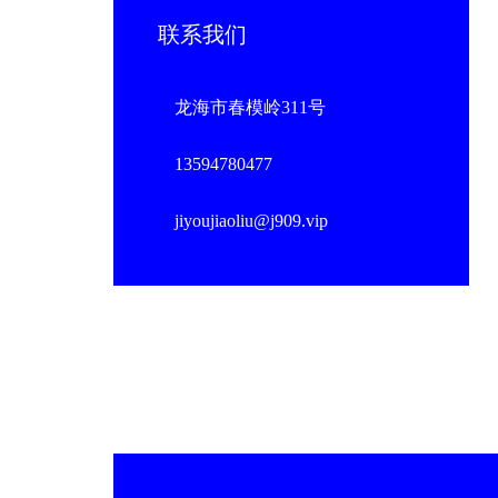
联系我们
龙海市春模岭311号
13594780477
jiyoujiaoliu@j909.vip